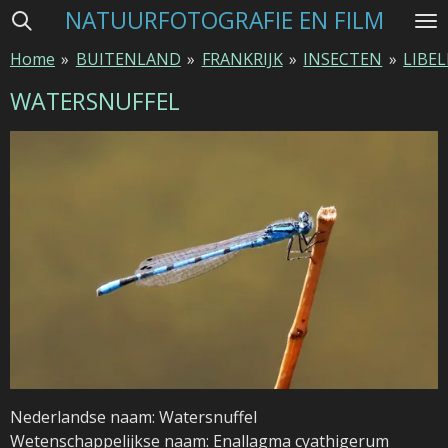
NATUURFOTOGRAFIE EN FILM
Ga
direct
Home
»
BUITENLAND
»
FRANKRIJK
»
INSECTEN
»
LIBE
naar
de
WATERSNUFFEL
hoofdinhoud
Nederlandse naam: Watersnuffel
Wetenschappelijkse naam: Enallagma cyathigerum