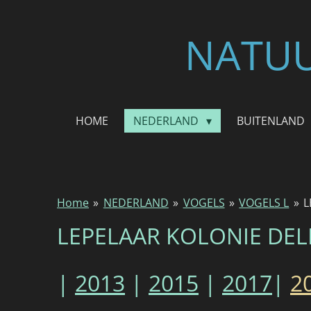
Ga
direct
NATUU
naar
de
hoofdinhoud
HOME
NEDERLAND
BUITENLAND
Home
»
NEDERLAND
»
VOGELS
»
VOGELS L
»
L
LEPELAAR KOLONIE DEL
|
2013
|
2015
|
2017
|
2