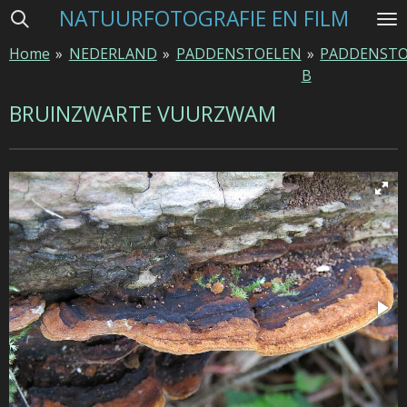
NATUURFOTOGRAFIE EN FILM
Ga
direct
Home
»
NEDERLAND
»
PADDENSTOELEN
»
PADDENSTO
naar
B
de
hoofdinhoud
BRUINZWARTE VUURZWAM