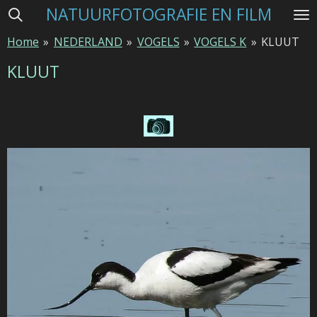
NATUURFOTOGRAFIE EN FILM
Ga
direct
Home
»
NEDERLAND
»
VOGELS
»
VOGELS K
»
KLUUT
naar
de
KLUUT
hoofdinhoud