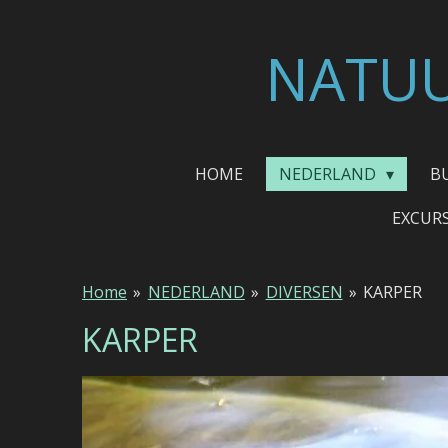
Ga
direct
NATUU
naar
de
hoofdinhoud
HOME
NEDERLAND
B
EXCUR
Home
»
NEDERLAND
»
DIVERSEN
»
KARPER
KARPER