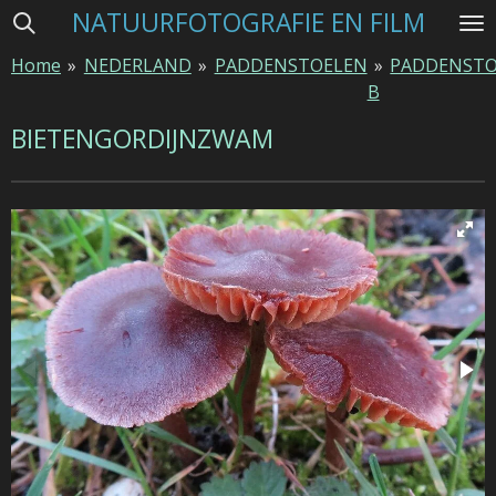
NATUURFOTOGRAFIE EN FILM
Ga
direct
Home
»
NEDERLAND
»
PADDENSTOELEN
»
PADDENSTO
naar
B
de
hoofdinhoud
BIETENGORDIJNZWAM