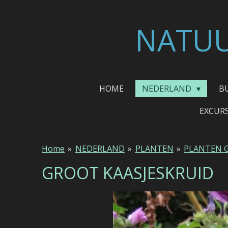
Ga
direct
NATUU
naar
de
hoofdinhoud
HOME
NEDERLAND
B
EXCUR
Home
»
NEDERLAND
»
PLANTEN
»
PLANTEN 
GROOT KAASJESKRUID