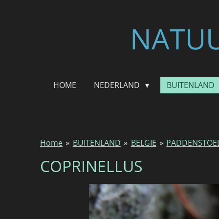
Ga
direct
NATUU
naar
de
hoofdinhoud
HOME
NEDERLAND
BUITENLAND
Home
»
BUITENLAND
»
BELGIE
»
PADDENSTOE
COPRINELLUS