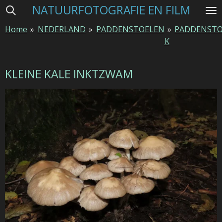
NATUURFOTOGRAFIE EN FILM
Ga
direct
Home
»
NEDERLAND
»
PADDENSTOELEN
»
PADDENSTO
naar
K
de
hoofdinhoud
KLEINE KALE INKTZWAM