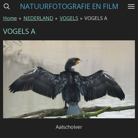
NATUURFOTOGRAFIE EN FILM
Ga
direct
Home
»
NEDERLAND
»
VOGELS
»
VOGELS A
naar
de
VOGELS A
hoofdinhoud
Aalscholver