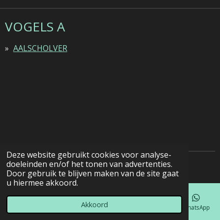
VOGELS A
AALSCHOLVER
Deze website gebruikt cookies voor analyse-
doeleinden en/of het tonen van advertenties.
© 2022 - 2026 Natuurfotografie
Door gebruik te blijven maken van de site gaat
u hiermee akkoord.
Akkoord
E-mailadres
Telefoonnummer
Kaart
Facebook
WhatsApp