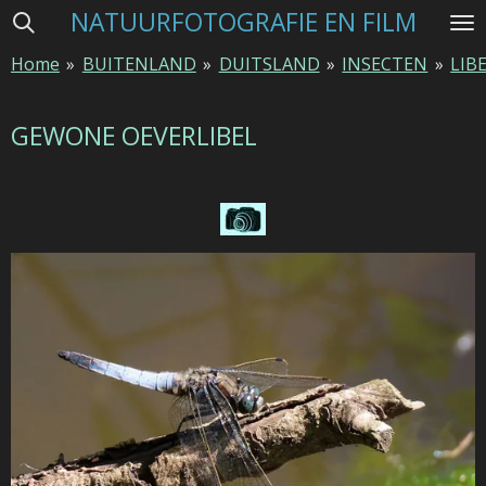
NATUURFOTOGRAFIE EN FILM
Ga
direct
Home
»
BUITENLAND
»
DUITSLAND
»
INSECTEN
»
LIB
naar
de
hoofdinhoud
GEWONE OEVERLIBEL