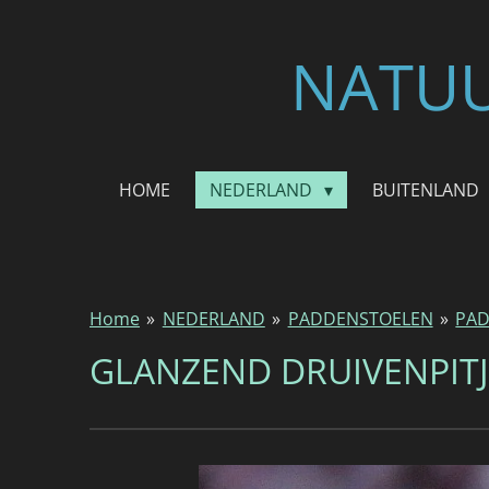
Ga
direct
NATUU
naar
de
hoofdinhoud
HOME
NEDERLAND
BUITENLAND
Home
»
NEDERLAND
»
PADDENSTOELEN
»
PAD
GLANZEND DRUIVENPITJ