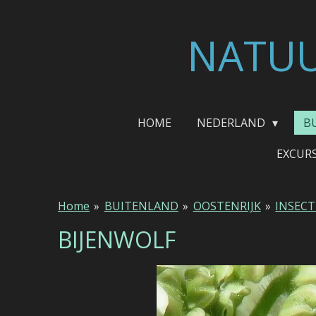
Ga
direct
NATUU
naar
de
hoofdinhoud
HOME
NEDERLAND
B
EXCUR
Home
»
BUITENLAND
»
OOSTENRIJK
»
INSEC
BIJENWOLF