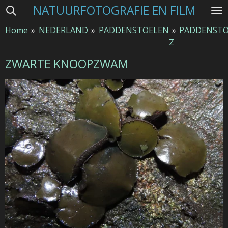
NATUURFOTOGRAFIE EN FILM
Ga
direct
Home
»
NEDERLAND
»
PADDENSTOELEN
»
PADDENSTO
naar
Z
de
hoofdinhoud
ZWARTE KNOOPZWAM