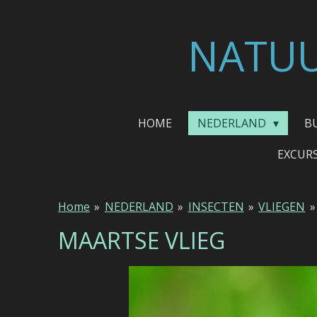
Ga
direct
NATUU
naar
de
hoofdinhoud
HOME
NEDERLAND
B
EXCUR
Home
»
NEDERLAND
»
INSECTEN
»
VLIEGEN
»
MAARTSE VLIEG