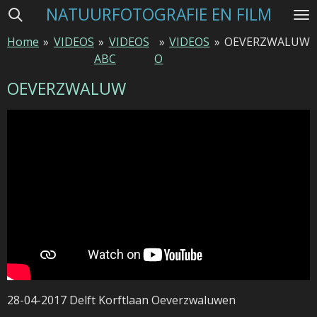
NATUURFOTOGRAFIE EN FILM
Ga
direct
Home
»
VIDEOS
»
VIDEOS
»
VIDEOS
»
OEVERZWALUW
naar
ABC
O
de
hoofdinhoud
OEVERZWALUW
28-04-2017 Delft Korftlaan Oeverzwaluwen