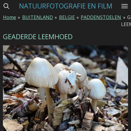
NATUURFOTOGRAFIE EN FILM
Ga
direct
Home
»
BUITENLAND
»
BELGIE
»
PADDENSTOELEN
»
G
naar
LEE
de
hoofdinhoud
GEADERDE LEEMHOED