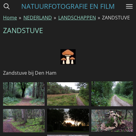
NATUURFOTOGRAFIE EN FILM
Ga
direct
Home
»
NEDERLAND
»
LANDSCHAPPEN
»
ZANDSTUVE
naar
de
ZANDSTUVE
hoofdinhoud
Zandstuve bij Den Ham