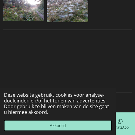
Deze website gebruikt cookies voor analyse-
doeleinden en/of het tonen van advertenties.
© 2022 - 2026 Natuurfotografie
Door gebruik te blijven maken van de site gaat
u hiermee akkoord.
Akkoord
E-mailadres
Telefoonnummer
Kaart
Facebook
WhatsApp