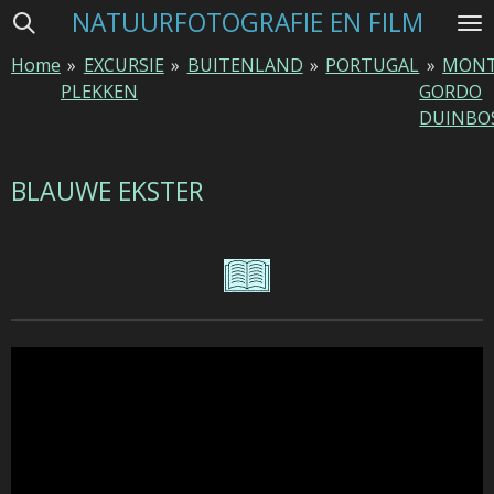
NATUURFOTOGRAFIE EN FILM
Ga
direct
Home
»
EXCURSIE
»
BUITENLAND
»
PORTUGAL
»
MON
naar
PLEKKEN
GORDO
de
DUINBO
hoofdinhoud
BLAUWE EKSTER