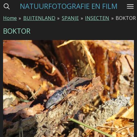
NATUURFOTOGRAFIE EN FILM
Ga
direct
Home
»
BUITENLAND
»
SPANJE
»
INSECTEN
»
BOKTOR
naar
de
BOKTOR
hoofdinhoud