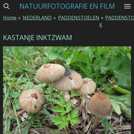
NATUURFOTOGRAFIE EN FILM
Ga
direct
Home
»
NEDERLAND
»
PADDENSTOELEN
»
PADDENSTO
naar
K
de
hoofdinhoud
KASTANJE INKTZWAM