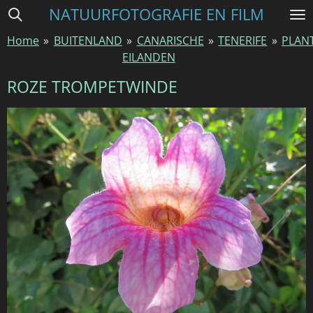
NATUURFOTOGRAFIE EN FILM
Ga
direct
Home
»
BUITENLAND
»
CANARISCHE
»
TENERIFE
»
PLAN
naar
EILANDEN
de
hoofdinhoud
ROZE TROMPETWINDE