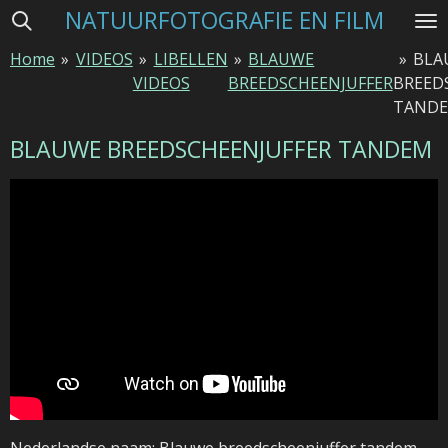
NATUURFOTOGRAFIE EN FILM
Ga
direct
Home
»
VIDEOS
»
LIBELLEN
»
BLAUWE
»
BLA
naar
VIDEOS
BREEDSCHEENJUFFER
BREED
de
TAND
hoofdinhoud
BLAUWE BREEDSCHEENJUFFER TANDEM
Nederlandse naam: Blauwe breedscheenjuffer tandem