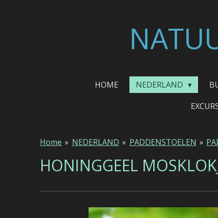
Ga
direct
NATUU
naar
de
hoofdinhoud
HOME
NEDERLAND
B
EXCUR
Home
»
NEDERLAND
»
PADDENSTOELEN
»
PA
HONINGGEEL MOSKLOK