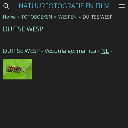
NATUURFOTOGRAFIE EN FILM
Ga
direct
Home
»
FOTOBOEKEN
»
WESPEN
»
DUITSE WESP
naar
de
DUITSE WESP
hoofdinhoud
DUITSE WESP -
Vespula germanica -
NL
-