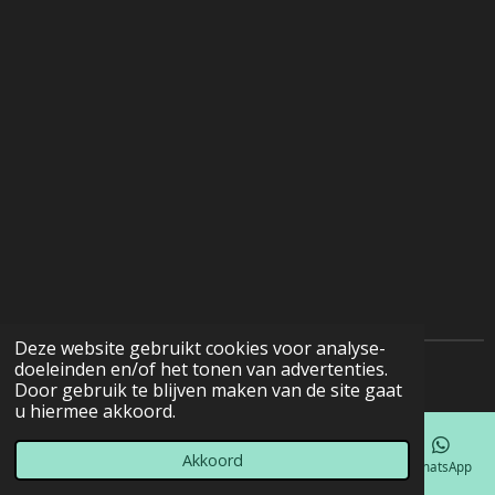
Deze website gebruikt cookies voor analyse-
doeleinden en/of het tonen van advertenties.
© 2022 - 2026 Natuurfotografie
Door gebruik te blijven maken van de site gaat
u hiermee akkoord.
Akkoord
E-mailadres
Telefoonnummer
Kaart
Facebook
WhatsApp