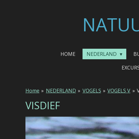
Ga
direct
NATUU
naar
de
hoofdinhoud
HOME
NEDERLAND
B
EXCUR
Home
»
NEDERLAND
»
VOGELS
»
VOGELS V
»
VISDIEF