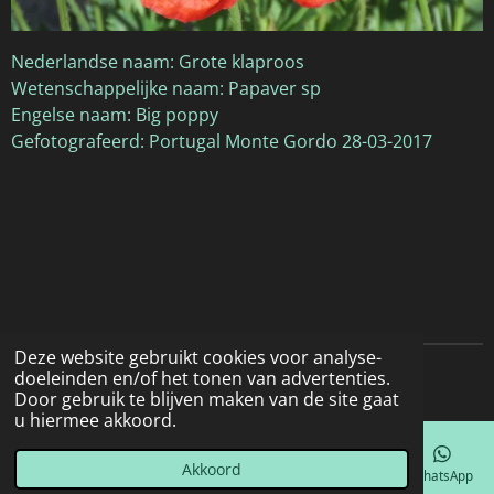
Nederlandse naam: Grote klaproos
Wetenschappelijke naam: Papaver sp
Engelse naam: Big poppy
Gefotografeerd: Portugal Monte Gordo 28-03-2017
Deze website gebruikt cookies voor analyse-
doeleinden en/of het tonen van advertenties.
© 2022 - 2026 Natuurfotografie
Door gebruik te blijven maken van de site gaat
u hiermee akkoord.
Akkoord
E-mailadres
Telefoonnummer
Kaart
Facebook
WhatsApp