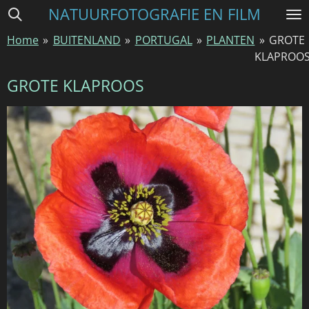
NATUURFOTOGRAFIE EN FILM
Ga
direct
Home
»
BUITENLAND
»
PORTUGAL
»
PLANTEN
»
GROTE
naar
KLAPROO
de
hoofdinhoud
GROTE KLAPROOS