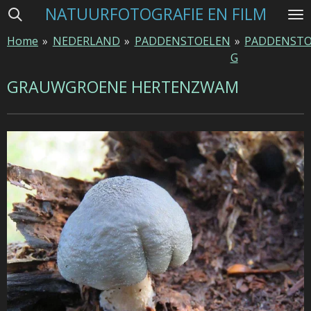
NATUURFOTOGRAFIE EN FILM
Ga
direct
Home
»
NEDERLAND
»
PADDENSTOELEN
»
PADDENSTO
naar
G
de
hoofdinhoud
GRAUWGROENE HERTENZWAM