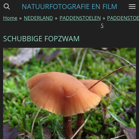
NATUURFOTOGRAFIE EN FILM
Ga
direct
Home
»
NEDERLAND
»
PADDENSTOELEN
»
PADDENSTOE
naar
S
de
hoofdinhoud
SCHUBBIGE FOPZWAM