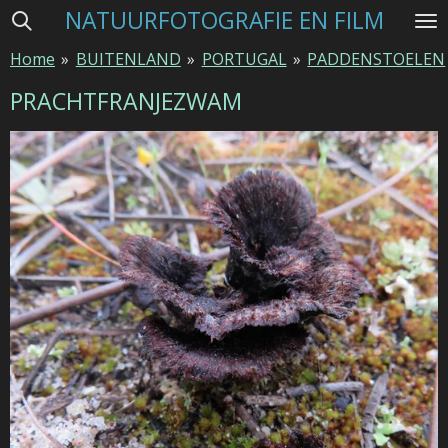
NATUURFOTOGRAFIE EN FILM
Ga
direct
Home
»
BUITENLAND
»
PORTUGAL
»
PADDENSTOELEN
naar
de
PRACHTFRANJEZWAM
hoofdinhoud