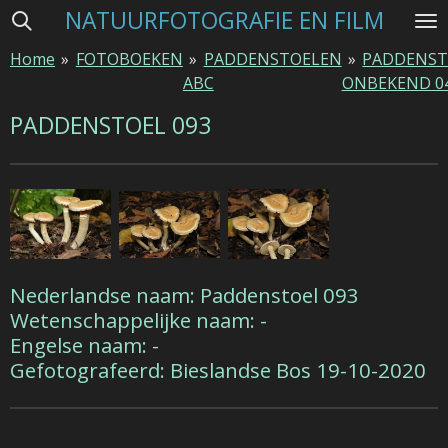
NATUURFOTOGRAFIE EN FILM
Ga
direct
Home
»
FOTOBOEKEN
»
PADDENSTOELEN
»
PADDENST
naar
ABC
ONBEKEND 0
de
hoofdinhoud
PADDENSTOEL 093
Nederlandse naam: Paddenstoel 093
Wetenschappelijke naam: -
Engelse naam: -
Gefotografeerd: Bieslandse Bos 19-10-2020