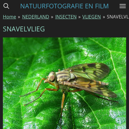
NATUURFOTOGRAFIE EN FILM
Ga
direct
Home
»
NEDERLAND
»
INSECTEN
»
VLIEGEN
»
SNAVELVL
naar
de
SNAVELVLIEG
hoofdinhoud