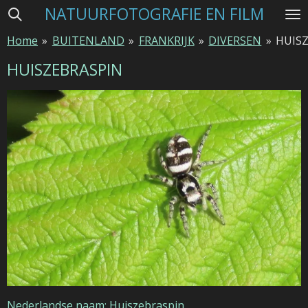
NATUURFOTOGRAFIE EN FILM
Ga
direct
Home
»
BUITENLAND
»
FRANKRIJK
»
DIVERSEN
»
HUIS
naar
de
HUISZEBRASPIN
hoofdinhoud
Nederlandse naam: Huiszebraspin