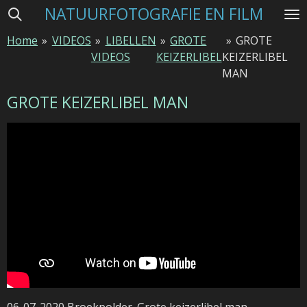
NATUURFOTOGRAFIE EN FILM
Ga
direct
Home
»
VIDEOS
»
LIBELLEN
»
GROTE
»
GROTE
naar
VIDEOS
KEIZERLIBEL
KEIZERLIBEL
de
MAN
hoofdinhoud
GROTE KEIZERLIBEL MAN
06-07-2020 Broekpolder. Grote keizerlibel man