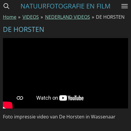
NATUURFOTOGRAFIE EN FILM
Ga
direct
Home
»
VIDEOS
»
NEDERLAND VIDEOS
»
DE HORSTEN
naar
de
DE HORSTEN
hoofdinhoud
Foto impressie video van De Horsten in Wassenaar