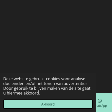
Deze website gebruikt cookies voor analyse-
doeleinden en/of het tonen van advertenties.
© 2022 - 2026 Natuurfotografie
Door gebruik te blijven maken van de site gaat
u hiermee akkoord.
Akkoord
E-mailadres
Telefoonnummer
Kaart
Facebook
WhatsApp