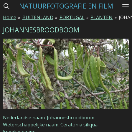
NATUURFOTOGRAFIE EN FILM
Ga
direct
Home
»
BUITENLAND
»
PORTUGAL
»
PLANTEN
»
JOHA
naar
de
JOHANNESBROODBOOM
hoofdinhoud
Nederlandse naam: Johannesbroodboom
Wetenschappelijke naam: Ceratonia siliqua
Engelse naam: