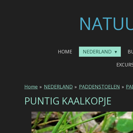
Ga
direct
NATUU
naar
de
hoofdinhoud
HOME
NEDERLAND
B
EXCUR
Home
»
NEDERLAND
»
PADDENSTOELEN
»
PA
PUNTIG KAALKOPJE