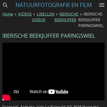
NATUURFOTOGRAFIE EN FILM
Ga
direct
Home
»
VIDEOS
»
LIBELLEN
»
IBERISCHE
»
IBERISCHE
naar
VIDEOS
BEEKJUFFER
BEEKJUFFER
de
PARINGSWIEL
hoofdinhoud
IBERISCHE BEEKJUFFER PARINGSWIEL
Frankrijk, Ardeche, Vals Le Bains 01-07-2018 Iberische