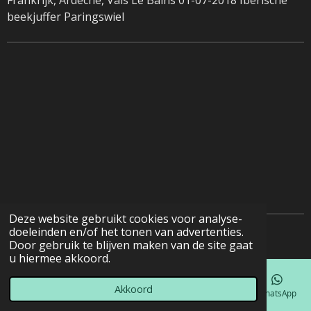
beekjuffer Paringswiel
Deze website gebruikt cookies voor analyse-
doeleinden en/of het tonen van advertenties.
© 2022 - 2026 Natuurfotografie
Door gebruik te blijven maken van de site gaat
u hiermee akkoord.
Akkoord
E-mailadres
Telefoonnummer
Kaart
Facebook
WhatsApp