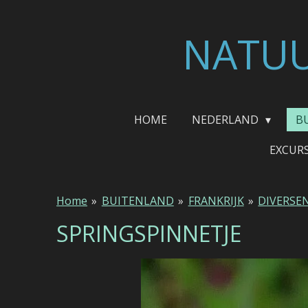
Ga
direct
NATUU
naar
de
hoofdinhoud
HOME
NEDERLAND
B
EXCUR
Home
»
BUITENLAND
»
FRANKRIJK
»
DIVERSE
SPRINGSPINNETJE