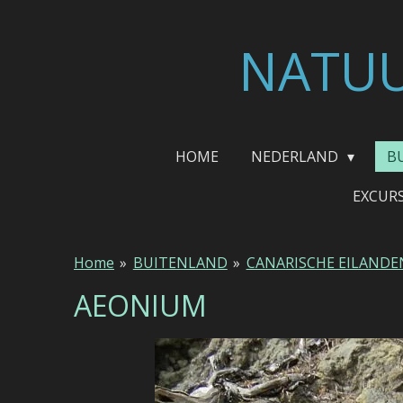
Ga
direct
NATUU
naar
de
hoofdinhoud
HOME
NEDERLAND
B
EXCUR
Home
»
BUITENLAND
»
CANARISCHE EILANDE
AEONIUM