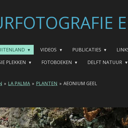
RFOTOGRAFIE E
UITENLAND
VIDEOS
PUBLICATIES
LINK
SIE PLEKKEN
FOTOBOEKEN
DELFT NATUUR
N
»
LA PALMA
»
PLANTEN
»
AEONIUM GEEL