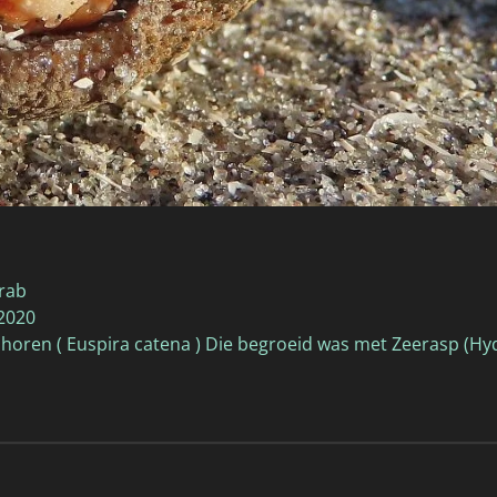
rab
-2020
oren ( Euspira catena ) Die begroeid was met Zeerasp (Hy