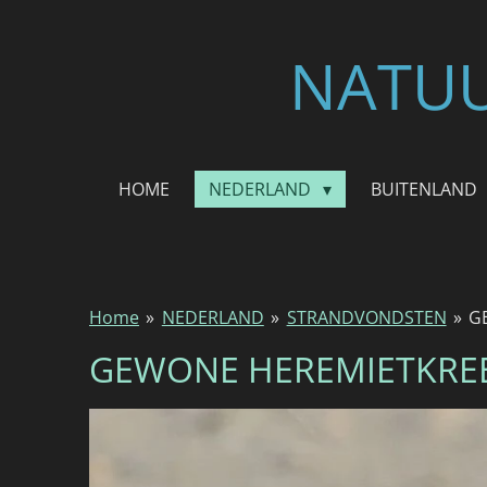
Ga
direct
NATUU
naar
de
hoofdinhoud
HOME
NEDERLAND
BUITENLAND
Home
»
NEDERLAND
»
STRANDVONDSTEN
»
G
GEWONE HEREMIETKRE