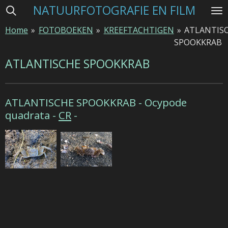
NATUURFOTOGRAFIE EN FILM
Ga
direct
Home
»
FOTOBOEKEN
»
KREEFTACHTIGEN
»
ATLANTIS
naar
SPOOKKRAB
de
hoofdinhoud
ATLANTISCHE SPOOKKRAB
ATLANTISCHE SPOOKKRAB -
Ocypode
quadrata -
CR
-