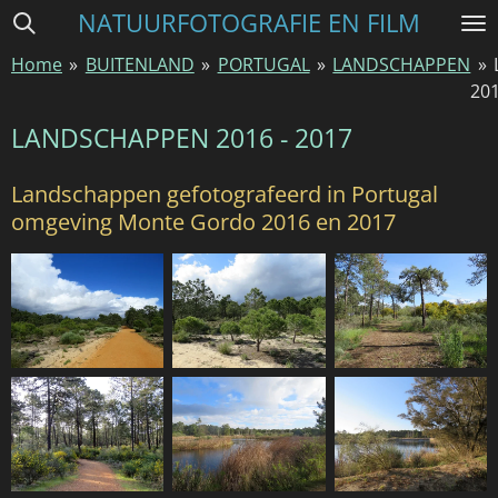
NATUURFOTOGRAFIE EN FILM
Ga
direct
Home
»
BUITENLAND
»
PORTUGAL
»
LANDSCHAPPEN
»
naar
20
de
hoofdinhoud
LANDSCHAPPEN 2016 - 2017
Landschappen gefotografeerd in Portugal
omgeving Monte Gordo 2016 en 2017