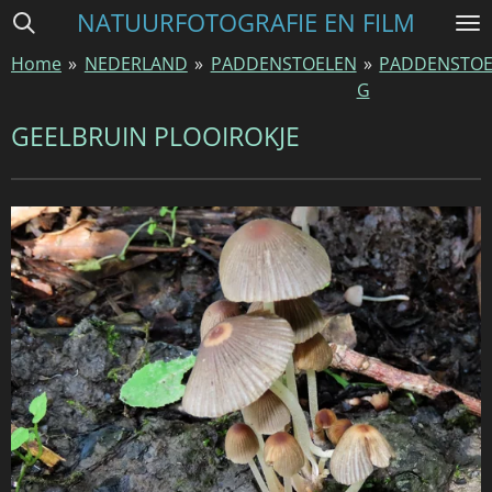
NATUURFOTOGRAFIE EN FILM
Ga
direct
Home
»
NEDERLAND
»
PADDENSTOELEN
»
PADDENSTOE
naar
G
de
hoofdinhoud
GEELBRUIN PLOOIROKJE