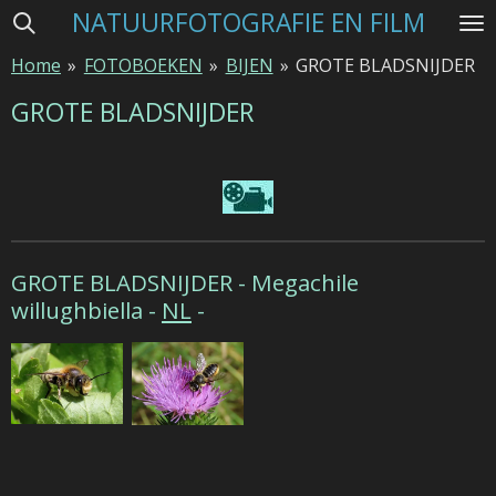
NATUURFOTOGRAFIE EN FILM
Ga
direct
Home
»
FOTOBOEKEN
»
BIJEN
»
GROTE BLADSNIJDER
naar
de
GROTE BLADSNIJDER
hoofdinhoud
GROTE BLADSNIJDER -
Megachile
willughbiella -
NL
-