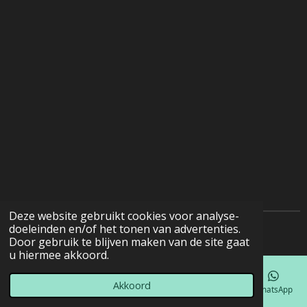
Deze website gebruikt cookies voor analyse-
doeleinden en/of het tonen van advertenties.
© 2022 - 2026 Natuurfotografie
Door gebruik te blijven maken van de site gaat
u hiermee akkoord.
Akkoord
E-mailadres
Telefoonnummer
Kaart
Facebook
WhatsApp