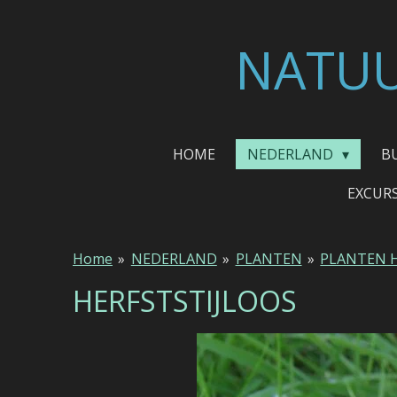
Ga
direct
NATUU
naar
de
hoofdinhoud
HOME
NEDERLAND
B
EXCUR
Home
»
NEDERLAND
»
PLANTEN
»
PLANTEN 
HERFSTSTIJLOOS