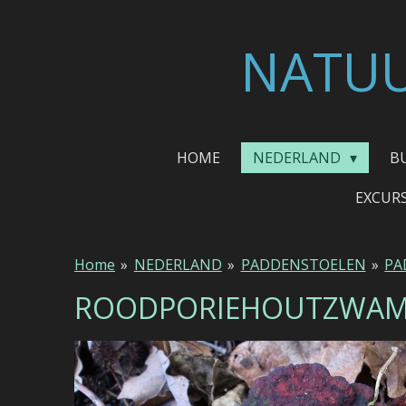
Ga
direct
NATUU
naar
de
hoofdinhoud
HOME
NEDERLAND
B
EXCUR
Home
»
NEDERLAND
»
PADDENSTOELEN
»
PA
ROODPORIEHOUTZWA