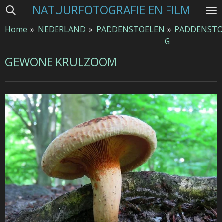
NATUURFOTOGRAFIE EN FILM
Ga
direct
Home
»
NEDERLAND
»
PADDENSTOELEN
»
PADDENSTO
naar
G
de
hoofdinhoud
GEWONE KRULZOOM