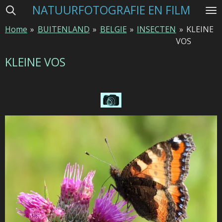
NATUURFOTOGRAFIE EN FILM
Ga
direct
Home
»
BUITENLAND
»
BELGIE
»
INSECTEN
»
KLEINE
naar
VOS
de
hoofdinhoud
KLEINE VOS