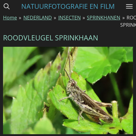
NATUURFOTOGRAFIE EN FILM
Ga
direct
Home
»
NEDERLAND
»
INSECTEN
»
SPRINKHANEN
»
RO
naar
SPRIN
de
hoofdinhoud
ROODVLEUGEL SPRINKHAAN